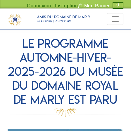
Panneau de gestion des cookies
0
Connexion | Inscription
Mon Panier
Amis du Domaine de Marly
Marly Le Roi | Louveciennes
Le programme
automne-hiver-
2025-2026 du Musée
du Domaine royal
de Marly est paru