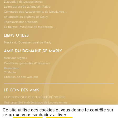
L'aqueduc de Louveciennes
Lettre adressée à Augustin Pajou
Commode des Appartements de Mesdames...
Aquarelles du château de Marly
Tapisserie des Gobelins
O
La fausse Princesse de Micomicon...
Liens utiles
Musée du Domaine royal de Marly
Amis du Domaine de Marly
Mentions légales
Conditions générales d'utilisation
Réalisation :
YLMedia
Création de site web pro
Le coin des amis
LA CHRONIQUE CULTURELLE DE SOPHIE
Une propriété emblématique de Louveciennes...
Les créations et suggestions de...
Ce site utilise des cookies et vous donne le contrôle sur
L'ASSOCIATION REND DES COMPTES...
ceux que vous souhaitez activer
A la découverte du château de DAMPIERRE...