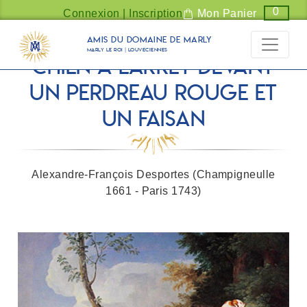
Panneau de gestion des cookies
0
Connexion | Inscription
Mon Panier
Amis du Domaine de Marly
Marly Le Roi | Louveciennes
Chien à l'arrêt devant
un perdreau rouge et
un faisan
Alexandre-François Desportes (Champigneulle
1661 - Paris 1743)