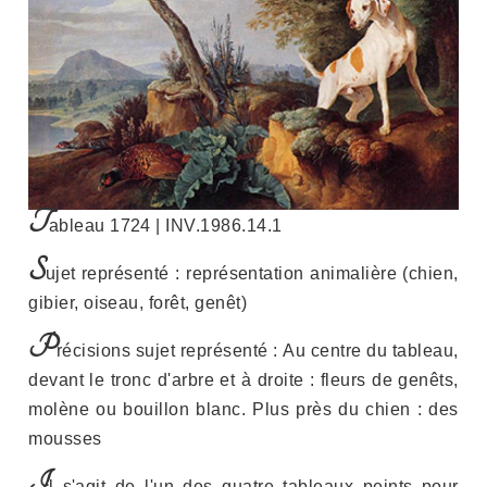
T
ableau 1724 | INV.1986.14.1
S
ujet représenté : représentation animalière (chien,
gibier, oiseau, forêt, genêt)
P
récisions sujet représenté : Au centre du tableau,
devant le tronc d'arbre et à droite : fleurs de genêts,
molène ou bouillon blanc. Plus près du chien : des
mousses
I
l s'agit de l'un des quatre tableaux peints pour