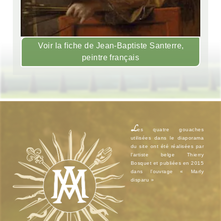
Voir la fiche de Jean-Baptiste Santerre,
peintre français
L
es quatre gouaches
utilisées dans le diaporama
du site ont été réalisées par
l’artiste belge Thierry
Bosquet et publiées en 2015
dans l’ouvrage « Marly
disparu »