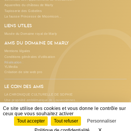
Aquarelles du château de Marly
Tapisserie des Gobelins
O
La fausse Princesse de Micomicon...
Liens utiles
Musée du Domaine royal de Marly
Amis du Domaine de Marly
Mentions légales
Conditions générales d'utilisation
Réalisation :
YLMedia
Création de site web pro
Le coin des amis
LA CHRONIQUE CULTURELLE DE SOPHIE
Une propriété emblématique de Louveciennes...
Les créations et suggestions de...
Ce site utilise des cookies et vous donne le contrôle sur
L'ASSOCIATION REND DES COMPTES...
ceux que vous souhaitez activer
A la découverte du château de DAMPIERRE...
Tout accepter
Tout refuser
Personnaliser
X
Masquer le 
Politique de confidentialité