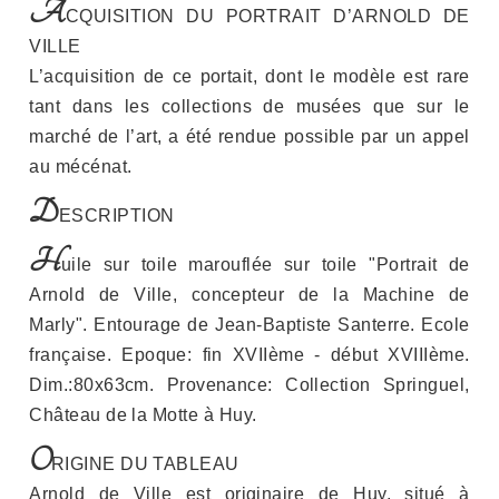
A
CQUISITION DU PORTRAIT D’ARNOLD DE
VILLE
L’acquisition de ce portait, dont le modèle est rare
tant dans les collections de musées que sur le
marché de l’art, a été rendue possible par un appel
au mécénat.
D
ESCRIPTION
H
uile sur toile marouflée sur toile "Portrait de
Arnold de Ville, concepteur de la Machine de
Marly". Entourage de Jean-Baptiste Santerre. Ecole
française. Epoque: fin XVIIème - début XVIIIème.
Dim.:80x63cm. Provenance: Collection Springuel,
Château de la Motte à Huy.
O
RIGINE DU TABLEAU
Arnold de Ville est originaire de Huy, situé à