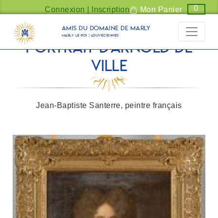
Panneau de gestion des cookies
0
Connexion | Inscription
Mon Panier
Amis du Domaine de Marly
Marly Le Roi | Louveciennes
Portrait d'Arnold de
Ville
Jean-Baptiste Santerre, peintre français