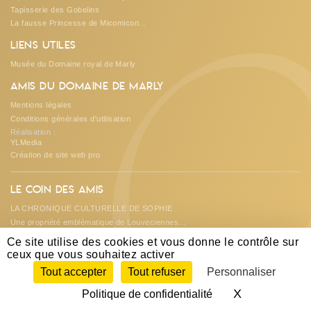
Tapisserie des Gobelins
O
La fausse Princesse de Micomicon...
Liens utiles
Musée du Domaine royal de Marly
Amis du Domaine de Marly
Mentions légales
Conditions générales d'utilisation
Réalisation :
YLMedia
Création de site web pro
Le coin des amis
LA CHRONIQUE CULTURELLE DE SOPHIE
Une propriété emblématique de Louveciennes...
Les créations et suggestions de...
Ce site utilise des cookies et vous donne le contrôle sur
L'ASSOCIATION REND DES COMPTES...
ceux que vous souhaitez activer
A la découverte du château de DAMPIERRE...
Tout accepter
Tout refuser
Personnaliser
X
Masquer le 
Politique de confidentialité
Portraits de la Petite Vache | Les Amis du Domaine de Marly | Marly le Roi - Louveciennes