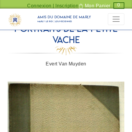
Panneau de gestion des cookies
0
Connexion | Inscription
Mon Panier
Amis du Domaine de Marly
Marly Le Roi | Louveciennes
Portraits de la Petite
Vache
Evert Van Muyden