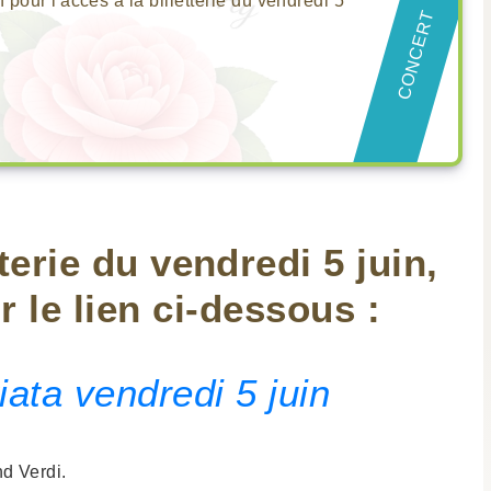
our l'accès à la billetterie du vendredi 5
CONCERT
terie du vendredi 5 juin,
Pre
Nex
r le lien ci-dessous :
viata vendredi 5 juin
nd Verdi.