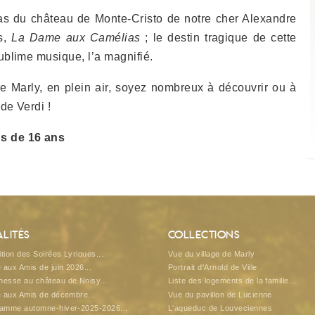
pas du château de Monte-Cristo de notre cher Alexandre
s,
La Dame aux Camélias
; le destin tragique de cette
ublime musique, l’a magnifié.
de Marly, en plein air, soyez nombreux à découvrir ou à
de Verdi !
ns de 16 ans
lités
Collections
tion des Soirées Lyriques...
Vue du village de Marly
e aux Amis de juin 2026...
Portrait d'Arnold de Ville
esse au château de Noisy...
Liste des logements de la famille...
e aux Amis de décembre...
Vue du pavillon de Lucienne
ramme automne-hiver-2025-2026...
L'aqueduc de Louveciennes