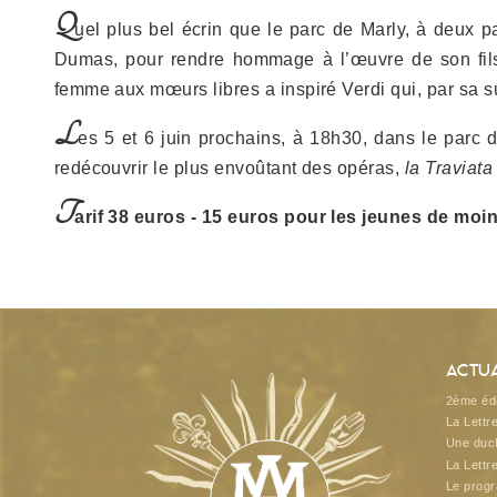
Q
uel plus bel écrin que le parc de Marly, à deux 
Dumas, pour rendre hommage à l’œuvre de son fil
femme aux mœurs libres a inspiré Verdi qui, par sa s
L
es 5 et 6 juin prochains, à 18h30, dans le parc 
redécouvrir le plus envoûtant des opéras,
la Traviata
T
arif 38 euros - 15 euros pour les jeunes de moi
Actua
2ème édi
La Lettr
Une duch
La Lettr
Le prog