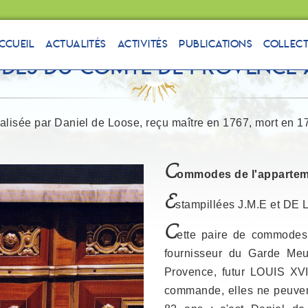
ccueil
Actualités
Activités
Publications
Collec
es du Comte de Provence 
alisée par Daniel de Loose, reçu maître en 1767, mort en 1
C
ommodes de l'appartem
E
stampillées J.M.E et DE 
C
ette paire de commode
fournisseur du Garde Me
Provence, futur LOUIS XVII
commande, elles ne peuven