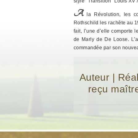
style "Transition" Louis XV 
A
la Révolution, les 
Rothschild les rachète au 1
fait, l’une d’elle comport
de Marly de De Loose. L’au
commandée par son nouveau 
Auteur | Réa
reçu maîtr