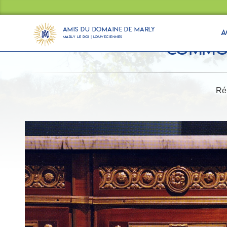
Panneau de gestion des cookies
Amis du Domaine de Marly
A
Marly Le Roi | Louveciennes
Commod
Ré