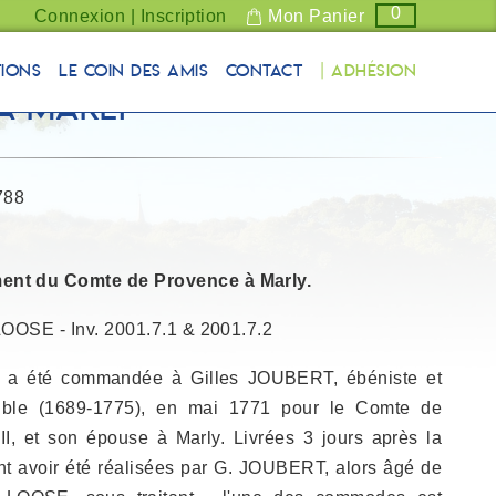
0
Connexion | Inscription
Mon Panier
tions
Le coin des Amis
Contact
| Adhésion
à Marly
788
ent du Comte de Provence à Marly.
LOOSE - Inv. 2001.7.1 & 2001.7.2
s a été commandée à Gilles JOUBERT, ébéniste et
uble (1689-1775), en mai 1771 pour le Comte de
I, et son épouse à Marly. Livrées 3 jours après la
t avoir été réalisées par G. JOUBERT, alors âgé de