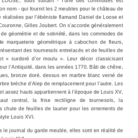
 LOOSE, sous traitant - l'une des commodes est
on nom - qui fournit les 2 meubles pour le château de
é réalisées par l’ébéniste flamand Daniel de Loose et
a Couronne, Gilles Joubert. On s'accorde généralement
it de géométrie et de sobriété, dans les commodes de
de marqueterie géométrique à cabochon de fleurs,
présentant des tournesols entrelacés et de feuilles de
et « surdoré d’or moulu ». Leur décor classicisant
our l’Antiquité, dans les années 1770. Bâti de chêne,
ques, bronze doré, dessus en marbre blanc veiné de
marbre brèche d'Alep de remplacement pour l'autre. Les
s et assez hauts appartiennent à l'époque de Louis XV,
aut central, la frise rectiligne de tournesols, la
a chute de feuilles de laurier pour les ornements de
style Louis XVI.
 le journal du garde meuble, elles sont en réalité de