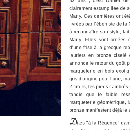
82 ans ; c'est Daniel de
clairement estampillée de s
Marly. Ces dernières ont ét
livrées par l’ébéniste de l
à reconnaître son style, fa
Marly. Elles sont ornées 
d’une frise à la grecque re
lauriers en bronze ciselé 
annonce le retour du goût p
marqueterie en bois exoti
gris d'origine pour l'une, 
2 tiroirs, les pieds cambré
tandis que le faible ress
marqueterie géométrique, l
bronze manifestent déjà le 
D
ites "à la Régence" dans