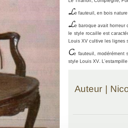
Le Trianon, Compiègne, Fo
L
e fauteuil, en bois nature
L
e baroque avait horreur d
le style rocaille est caract
Louis XV cultive les lignes
C
e fauteuil, modérément s
style Louis XV. L'estampille
Auteur | Nic