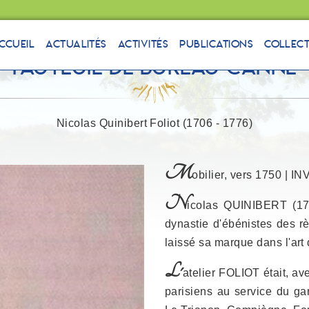
ccueil
Actualités
Activités
Publications
Collec
Fauteuil de bureau canné
Nicolas Quinibert Foliot (1706 - 1776)
M
obilier, vers 1750 | IN
N
icolas QUINIBERT (170
dynastie d'ébénistes des r
laissé sa marque dans l'art
L'
atelier FOLIOT était, a
parisiens au service du gar