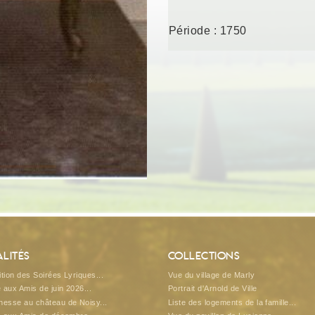
Période : 1750
lités
Collections
tion des Soirées Lyriques...
Vue du village de Marly
e aux Amis de juin 2026...
Portrait d'Arnold de Ville
esse au château de Noisy...
Liste des logements de la famille...