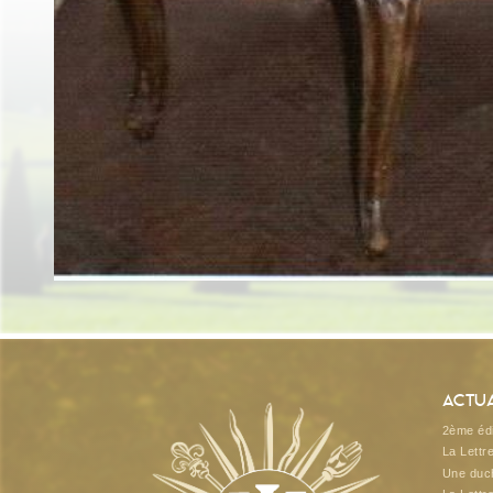
Actua
2ème édi
La Lettr
Une duch