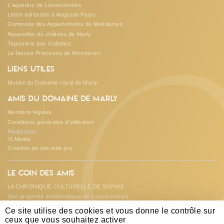
L'aqueduc de Louveciennes
Lettre adressée à Augustin Pajou
Commode des Appartements de Mesdames...
Aquarelles du château de Marly
Tapisserie des Gobelins
O
La fausse Princesse de Micomicon...
Liens utiles
Musée du Domaine royal de Marly
Amis du Domaine de Marly
Mentions légales
Conditions générales d'utilisation
Réalisation :
YLMedia
Création de site web pro
Le coin des amis
LA CHRONIQUE CULTURELLE DE SOPHIE
Une propriété emblématique de Louveciennes...
Les créations et suggestions de...
Ce site utilise des cookies et vous donne le contrôle sur
L'ASSOCIATION REND DES COMPTES...
ceux que vous souhaitez activer