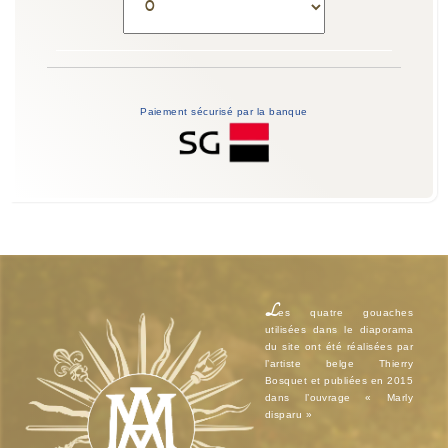
Paiement sécurisé par la banque
L
es quatre gouaches
utilisées dans le diaporama
du site ont été réalisées par
l’artiste belge Thierry
Bosquet et publiées en 2015
dans l’ouvrage « Marly
disparu »