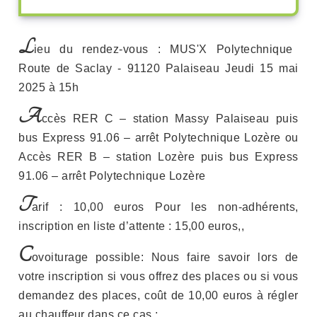
L
Pre
Nex
ieu du rendez-vous : MUS'X Polytechnique
Route de Saclay - 91120 Palaiseau Jeudi 15 mai
2025 à 15h
A
ccès RER C – station Massy Palaiseau puis
bus Express 91.06 – arrêt Polytechnique Lozère ou
Accès RER B – station Lozère puis bus Express
91.06 – arrêt Polytechnique Lozère
T
arif : 10,00 euros Pour les non-adhérents,
inscription en liste d’attente : 15,00 euros,,
C
ovoiturage possible: Nous faire savoir lors de
votre inscription si vous offrez des places ou si vous
demandez des places, coût de 10,00 euros à régler
au chauffeur dans ce cas ;